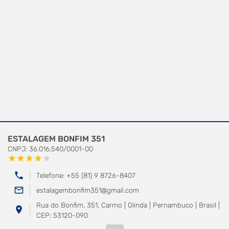
ESTALAGEM BONFIM 351
CNPJ: 36.016.540/0001-00
star
star
star
star
star
phone
Telefone: +55 (81) 9 8726-8407
mail_outline
estalagembonfim351@gmail.com
Rua do Bonfim, 351, Carmo | Olinda | Pernambuco | Brasil |
location_on
CEP: 53120-090