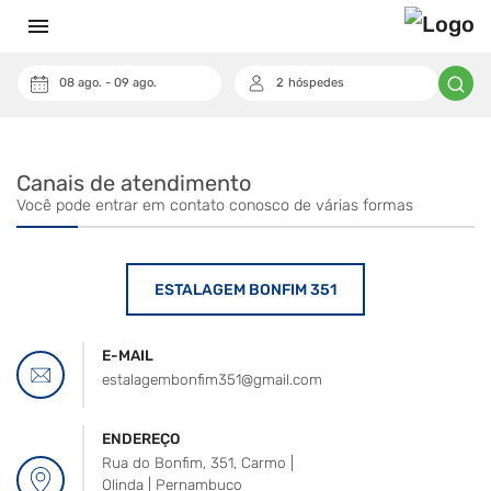
menu
08
ago.
-
09
ago.
2
hóspedes
keyboard_arrow_down
Cupom
Canais de atendimento
Você pode entrar em contato conosco de várias formas
ESTALAGEM BONFIM 351
E-MAIL
estalagembonfim351@gmail.com
ENDEREÇO
Rua do Bonfim, 351, Carmo |
Olinda | Pernambuco